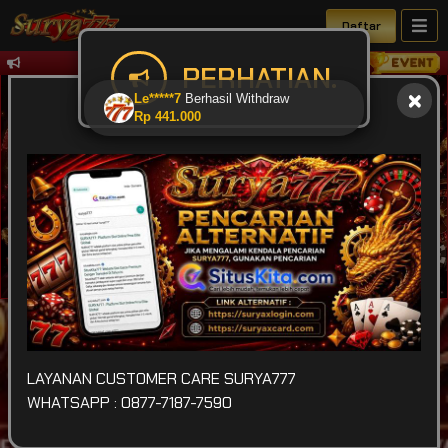
Daftar
Le*****7
Berhasil Withdraw
SURYA777 | Situs Slot Deposit Qris Te
PERHATIAN.
Rp 441.000
IDR
50,378,166,518
LAYANAN CUSTOMER CARE SURYA777
WHATSAPP : 0877-7187-7590
POPULAR
SLOT
LIVE GAME
CASINO