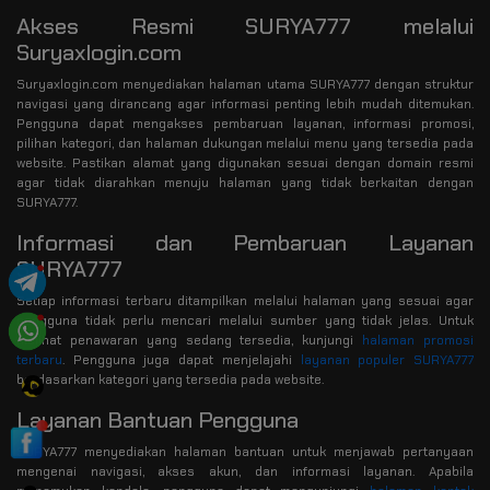
Akses Resmi SURYA777 melalui
Suryaxlogin.com
Suryaxlogin.com menyediakan halaman utama SURYA777 dengan struktur
navigasi yang dirancang agar informasi penting lebih mudah ditemukan.
Pengguna dapat mengakses pembaruan layanan, informasi promosi,
pilihan kategori, dan halaman dukungan melalui menu yang tersedia pada
website. Pastikan alamat yang digunakan sesuai dengan domain resmi
agar tidak diarahkan menuju halaman yang tidak berkaitan dengan
SURYA777.
Informasi dan Pembaruan Layanan
SURYA777
Setiap informasi terbaru ditampilkan melalui halaman yang sesuai agar
pengguna tidak perlu mencari melalui sumber yang tidak jelas. Untuk
melihat penawaran yang sedang tersedia, kunjungi
halaman promosi
terbaru
. Pengguna juga dapat menjelajahi
layanan populer SURYA777
berdasarkan kategori yang tersedia pada website.
Layanan Bantuan Pengguna
SURYA777 menyediakan halaman bantuan untuk menjawab pertanyaan
mengenai navigasi, akses akun, dan informasi layanan. Apabila