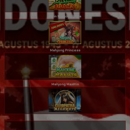
Kirin Mahjong Ultra
Mahjong Princess
Mahjong MaxWin
Cleopatra Megaways