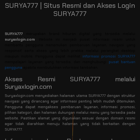
SURYA777 | Situs Resmi dan Akses Login
SURYA777
SURYA777
merupakan brand hiburan digital yang tersedia melalui
suryaxlogin.com
. Website ini menjadi pusat informasi resmi untuk
membantu pengguna menemukan pembaruan layanan, navigasi yang
responsif, serta akses yang lebih praktis melalui perangkat desktop
maupun mobile. Pengguna dapat melihat
informasi promosi SURYA777
,
mempelajari layanan yang tersedia, dan menghubungi
pusat bantuan
pengguna
apabila membutuhkan informasi tambahan.
Akses Resmi SURYA777 melalui
Suryaxlogin.com
Suryaxlogin.com menyediakan halaman utama SURYA777 dengan struktur
navigasi yang dirancang agar informasi penting lebih mudah ditemukan.
Pengguna dapat mengakses pembaruan layanan, informasi promosi,
pilihan kategori, dan halaman dukungan melalui menu yang tersedia pada
website. Pastikan alamat yang digunakan sesuai dengan domain resmi
agar tidak diarahkan menuju halaman yang tidak berkaitan dengan
SURYA777.