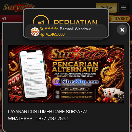
Daftar
SURYA777 | Situs Slot Deposit Qris T
PERHATIAN.
Su********n
Berhasil Withdraw
Rp 41.465.000
IDR
50,339,826,761
LAYANAN CUSTOMER CARE SURYA777
WHATSAPP : 0877-7187-7590
POPULAR
SLOT
LIVE GAME
CASINO