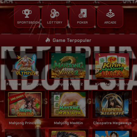
SPORTSBOOK
LOTTERY
POKER
ARCADE
Game Terpopuler
Fortune of Olympus
Mahjong Ways 2
Kirin Mahjong Ultra
Mahjong Princess
Mahjong MaxWin
Cleopatra Megaways