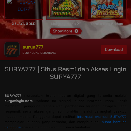
XELAYA GOLD
Mahjong Mania X
Pirate King Riches
Show More
surya777
Download
DOWNLOAD SEKARANG
SURYA777 | Situs Resmi dan Akses Login
SURYA777
SURYA777
merupakan brand hiburan digital yang tersedia melalui
suryaxlogin.com
. Website ini menjadi pusat informasi resmi untuk
membantu pengguna menemukan pembaruan layanan, navigasi yang
responsif, serta akses yang lebih praktis melalui perangkat desktop
maupun mobile. Pengguna dapat melihat
informasi promosi SURYA777
,
mempelajari layanan yang tersedia, dan menghubungi
pusat bantuan
pengguna
apabila membutuhkan informasi tambahan.