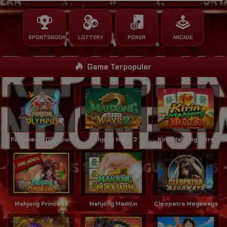
SPORTSBOOK
LOTTERY
POKER
ARCADE
Game Terpopuler
Fortune of Olympus
Mahjong Ways 2
Kirin Mahjong Ultra
Mahjong Princess
Mahjong MaxWin
Cleopatra Megaways