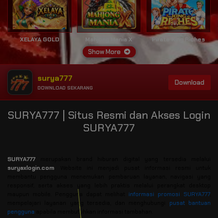
XELAYA GOLD
Mahjong Mania X
Pirate King Riches
Show More
surya777
Download
DOWNLOAD SEKARANG
SURYA777 | Situs Resmi dan Akses Login
SURYA777
SURYA777
merupakan brand hiburan digital yang tersedia melalui
suryaxlogin.com
. Website ini menjadi pusat informasi resmi untuk
membantu pengguna menemukan pembaruan layanan, navigasi yang
responsif, serta akses yang lebih praktis melalui perangkat desktop
maupun mobile. Pengguna dapat melihat
informasi promosi SURYA777
,
mempelajari layanan yang tersedia, dan menghubungi
pusat bantuan
pengguna
apabila membutuhkan informasi tambahan.