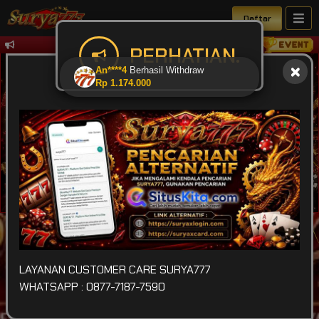
Daftar
An****4
Berhasil Withdraw
SURYA777 | Situs Slot Deposit Qris Te
PERHATIAN.
Rp 1.174.000
IDR
50,391,170,601
LAYANAN CUSTOMER CARE SURYA777
WHATSAPP : 0877-7187-7590
POPULAR
SLOT
LIVE GAME
CASINO