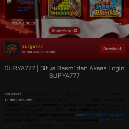
XELAYA GOLD
Mahjong Mania X
Pirate King Riches
Show More
surya777
Download
DOWNLOAD SEKARANG
SURYA777 | Situs Resmi dan Akses Login
SURYA777
SURYA777
merupakan brand hiburan digital yang tersedia melalui
suryaxlogin.com
. Website ini menjadi pusat informasi resmi untuk
membantu pengguna menemukan pembaruan layanan, navigasi yang
responsif, serta akses yang lebih praktis melalui perangkat desktop
maupun mobile. Pengguna dapat melihat
informasi promosi SURYA777
,
mempelajari layanan yang tersedia, dan menghubungi
pusat bantuan
pengguna
apabila membutuhkan informasi tambahan.