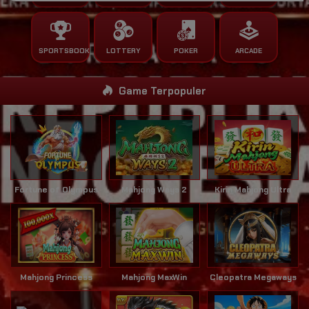
SPORTSBOOK
LOTTERY
POKER
ARCADE
Game Terpopuler
Fortune of Olympus
Mahjong Ways 2
Kirin Mahjong Ultra
Mahjong Princess
Mahjong MaxWin
Cleopatra Megaways