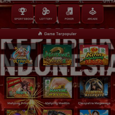
SPORTSBOOK
LOTTERY
POKER
ARCADE
Game Terpopuler
Fortune of Olympus
Mahjong Ways 2
Kirin Mahjong Ultra
Mahjong Princess
Mahjong MaxWin
Cleopatra Megaways