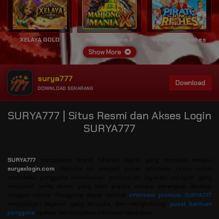
XELAYA GOLD
Mahjong Mania X
Pirate King Riches
Show More
surya777
Download
DOWNLOAD SEKARANG
SURYA777 | Situs Resmi dan Akses Login
SURYA777
SURYA777
merupakan brand hiburan digital yang tersedia melalui
suryaxlogin.com
. Website ini menjadi pusat informasi resmi untuk
membantu pengguna menemukan pembaruan layanan, navigasi yang
responsif, serta akses yang lebih praktis melalui perangkat desktop
maupun mobile. Pengguna dapat melihat
informasi promosi SURYA777
,
mempelajari layanan yang tersedia, dan menghubungi
pusat bantuan
pengguna
apabila membutuhkan informasi tambahan.