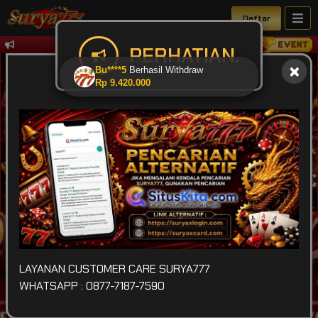
Daftar
Bu****5
Berhasil Withdraw
SURYA777 | Situs Slot Deposit Qris Te
PERHATIAN.
Rp 9.420.000
IDR
50,371,527,601
LAYANAN CUSTOMER CARE SURYA777
WHATSAPP : 0877-7187-7590
POPULAR
SLOT
LIVE GAME
CASINO