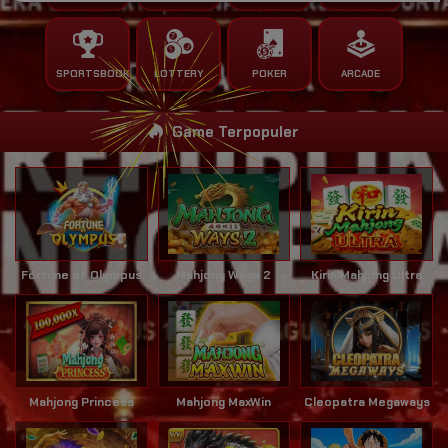
SPORTSBOOK
LOTTERY
POKER
ARCADE
Game Terpopuler
Fortune of Olympus
Mahjong Ways 2
Kirin Mahjong Ultra
Mahjong Princess
Mahjong MaxWin
Cleopatra Megaways